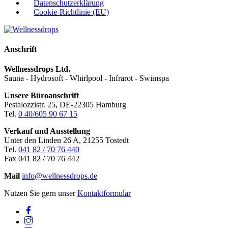
Datenschutzerklärung
Cookie-Richtlinie (EU)
Back
To
Top
Anschrift
Wellnessdrops Ltd.
Sauna - Hydrosoft - Whirlpool - Infrarot - Swimspa
Unsere Büroanschrift
Pestalozzistr. 25, DE-22305 Hamburg
Tel.
0 40/605 90 67 15
Verkauf und Ausstellung
Unter den Linden 26 A, 21255 Tostedt
Tel.
041 82 / 70 76 440
Fax 041 82 / 70 76 442
Mail
info@wellnessdrops.de
Nutzen Sie gern unser
Kontaktformular
Facebook
Instagram