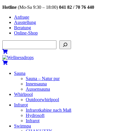
Skip
Hotline
(Mo-Sa 9:30 – 18:00)
041 82 / 70 76 440
to
Anfrage
content
Ausstellung
Beratung
Online-Shop
Suchen
Menu
Cart
Cart
Sauna
Sauna – Natur pur
Innensauna
Aussensauna
Whirlpool
Outdoorwhirlpool
Infrarot
Infrarotkabine nach Maß
Hydrosoft
Infrarot
Swimspa