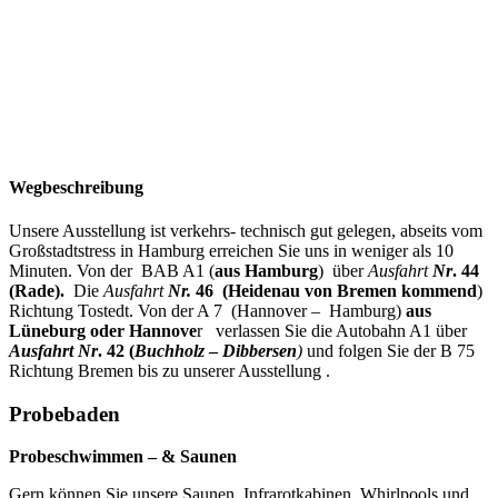
Wegbeschreibung
Unsere Ausstellung ist verkehrs- technisch gut gelegen, abseits vom
Großstadtstress in Hamburg erreichen Sie uns in weniger als 10
Minuten. Von der BAB A1 (
aus Hamburg
) über
Ausfahrt
Nr
. 44
(Rade).
Die
Ausfahrt
Nr.
46 (Heidenau von Bremen kommend
)
Richtung Tostedt. Von der A 7 (Hannover – Hamburg)
aus
Lüneburg oder Hannove
r verlassen Sie die Autobahn A1
über
Ausfahrt Nr
. 42 (
Buchholz
–
Dibbersen
)
und folgen Sie der B 75
Richtung Bremen bis zu unserer Ausstellung .
Probebaden
Probeschwimmen – & Saunen
Gern können Sie unsere Saunen, Infrarotkabinen, Whirlpools und