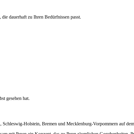
die dauerhaft zu Ihren Bedürfnissen passt.
bst gesehen hat.
en, Schleswig-Holstein, Bremen und Mecklenburg-Vorpommern auf dem
sam mit Ihnen ein Konzept, das zu Ihren räumlichen Gegebenheiten, Ih