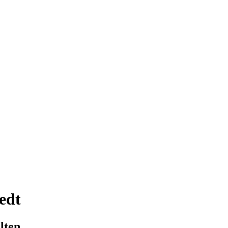
edt
lten.