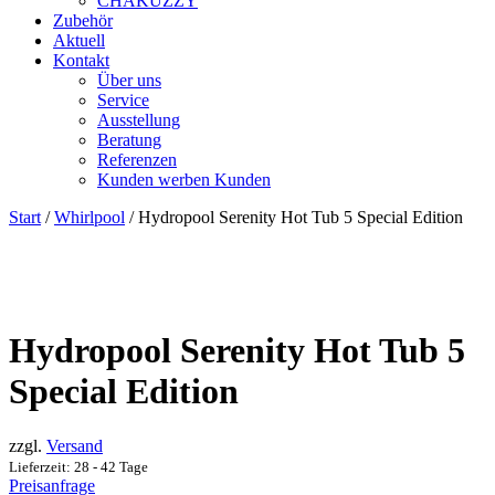
CHAKUZZY
Zubehör
Aktuell
Kontakt
Über uns
Service
Ausstellung
Beratung
Referenzen
Kunden werben Kunden
Close
Close
Start
/
Whirlpool
/ Hydropool Serenity Hot Tub 5 Special Edition
Menu
Cart
Hydropool Serenity Hot Tub 5
Special Edition
zzgl.
Versand
Lieferzeit: 28 - 42 Tage
Preisanfrage