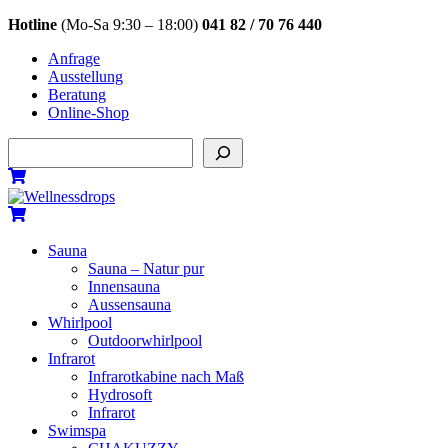
Skip
Hotline
(Mo-Sa 9:30 – 18:00)
041 82 / 70 76 440
to
Anfrage
content
Ausstellung
Beratung
Online-Shop
Suchen
Menu
Cart
Cart
Sauna
Sauna – Natur pur
Innensauna
Aussensauna
Whirlpool
Outdoorwhirlpool
Infrarot
Infrarotkabine nach Maß
Hydrosoft
Infrarot
Swimspa