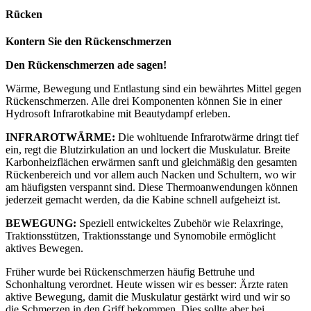
Rücken
Kontern Sie den Rückenschmerzen
Den Rückenschmerzen ade sagen!
Wärme, Bewegung und Entlastung sind ein bewährtes Mittel gegen
Rückenschmerzen. Alle drei Komponenten können Sie in einer
Hydrosoft Infrarotkabine mit Beautydampf erleben.
INFRAROTWÄRME:
Die wohltuende Infrarotwärme dringt tief
ein, regt die Blutzirkulation an und lockert die Muskulatur. Breite
Karbonheizflächen erwärmen sanft und gleichmäßig den gesamten
Rückenbereich und vor allem auch Nacken und Schultern, wo wir
am häufigsten verspannt sind. Diese Thermoanwendungen können
jederzeit gemacht werden, da die Kabine schnell aufgeheizt ist.
BEWEGUNG:
Speziell entwickeltes Zubehör wie Relaxringe,
Traktionsstützen, Traktionsstange und Synomobile ermöglicht
aktives Bewegen.
Früher wurde bei Rückenschmerzen häufig Bettruhe und
Schonhaltung verordnet. Heute wissen wir es besser: Ärzte raten
aktive Bewegung, damit die Muskulatur gestärkt wird und wir so
die Schmerzen in den Griff bekommen. Dies sollte aber bei