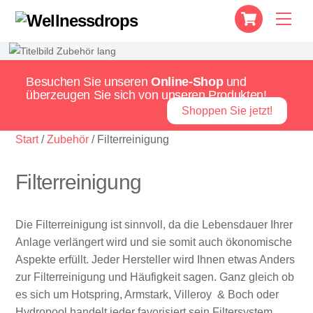
Cart
Skip
Men
to
content
Besuchen Sie unseren
Online-Shop
und
überzeugen Sie sich von unseren Produkten!
Shoppen Sie jetzt!
Start
/
Zubehör
/ Filterreinigung
Filterreinigung
Die Filterreinigung ist sinnvoll, da die Lebensdauer Ihrer
Anlage verlängert wird und sie somit auch ökonomische
Aspekte erfüllt. Jeder Hersteller wird Ihnen etwas Anders
zur Filterreinigung und Häufigkeit sagen. Ganz gleich ob
es sich um Hotspring, Armstark, Villeroy & Boch oder
Hydropool handelt jeder favorisiert sein Filtersystem.