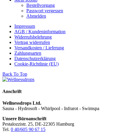
Bestellvorgang
Passwort vergessen
Abmelden
Impressum
AGB / Kundeninformation
Widerrufsbelehrung
Vertrag widerrufen
Versandkosten / Lieferung
Zahlungsarten
Datenschutzerklärung
Cookie-Richtlinie (EU)
Back To Top
Anschrift
Wellnessdrops Ltd.
Sauna - Hydrosoft - Whirlpool - Infrarot - Swimspa
Unsere Büroanschrift
Pestalozzistr. 25, DE-22305 Hamburg
Tel.
0 40/605 90 67 15