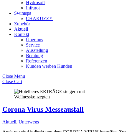
Hydrosoft
Infrarot
Swimspa
CHAKUZZY
Zubehör
Aktuell
Kontakt
Über uns
Service
Ausstellung
Beratung
Referenzen
Kunden werben Kunden
Close Menu
Close Cart
Corona Virus Messeausfall
Aktuell
,
Unterwegs
Auch wir sind indirekt von dem CORONA VIRUS betroffen. Zur