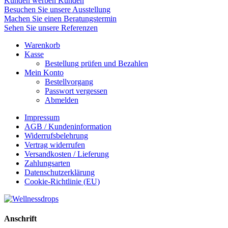
Kunden werben Kunden
Besuchen Sie unsere Ausstellung
Machen Sie einen Beratungstermin
Sehen Sie unsere Referenzen
Warenkorb
Kasse
Bestellung prüfen und Bezahlen
Mein Konto
Bestellvorgang
Passwort vergessen
Abmelden
Impressum
AGB / Kundeninformation
Widerrufsbelehrung
Vertrag widerrufen
Versandkosten / Lieferung
Zahlungsarten
Datenschutzerklärung
Cookie-Richtlinie (EU)
Back
To
Top
Anschrift