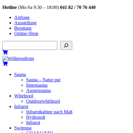
Skip
Hotline
(Mo-Sa 9:30 – 18:00)
041 82 / 70 76 440
to
Anfrage
content
Ausstellung
Beratung
Online-Shop
Suchen
Menu
Cart
Cart
Sauna
Sauna – Natur pur
Innensauna
Aussensauna
Whirlpool
Outdoorwhirlpool
Infrarot
Infrarotkabine nach Maß
Hydrosoft
Infrarot
Swimspa