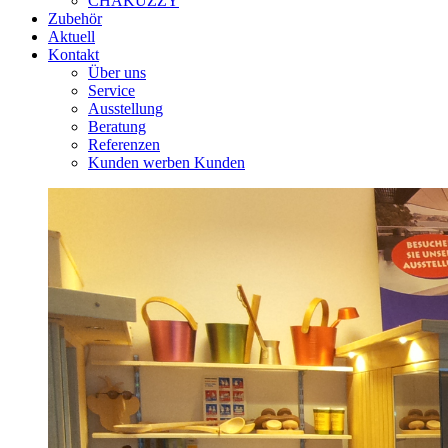
CHAKUZZY
Zubehör
Aktuell
Kontakt
Über uns
Service
Ausstellung
Beratung
Referenzen
Kunden werben Kunden
Close
Close
Menu
Cart