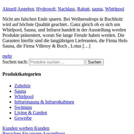
Aktuell
Angebot
,
Hydrosoft
,
Nachlass
,
Rabatt
,
sauna
,
Whirlpool
Nicht am falschen Ende sparen. Bei Wellnessdrops in Buchholz
wird auf höchste Qualität geachtet.. Ganz gleich ob es sich um
Whirlpool, Sauna, und Infrarot handelt in der Ausstellung werden
Produkte präsentiert, woran Sie lange Freude haben werden. Die
Garanten hierfür sind die langjährigen Lieferanten, die Firma Helo
Sauna, die Firma Villeroy & Boch , Lotus […]
mehr
Suchen nach:
Suchen
Produktkategorien
Zubehör
Sauna
Whirlpool
Infrarotsauna & Infrarotkabinen
Swimspa
Living & Garden
Gewerbe
Kunden werben Kunden
Besuchen Sie unsere Ausstellung